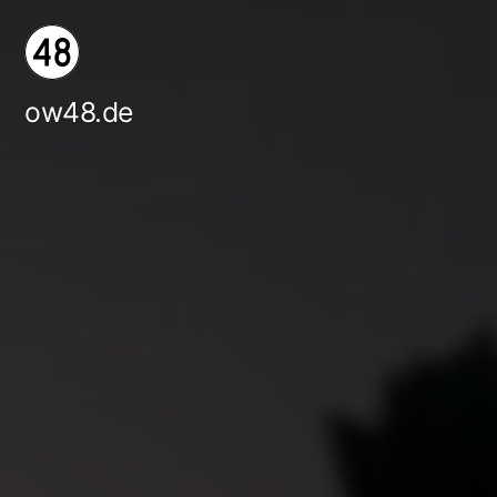
Zum
Inhalt
springen
ow48.de